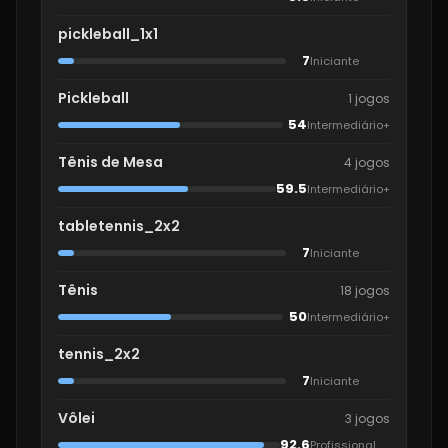
pickleball_1x1
7
Iniciante
Pickleball
1 jogos
54
Intermediário+
Tênis de Mesa
4 jogos
59.5
Intermediário+
tabletennis_2x2
7
Iniciante
Tênis
18 jogos
50
Intermediário+
tennis_2x2
7
Iniciante
Vôlei
3 jogos
92.6
Profissional