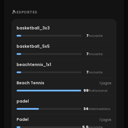
🎾
ESPORTES
basketball_3x3
7
Iniciante
basketball_5x5
7
Iniciante
beachtennis_1x1
7
Iniciante
Beach Tennis
1 jogos
99
Profissional
padel
34
Intermediário
Padel
1 jogos
5.5
Iniciante